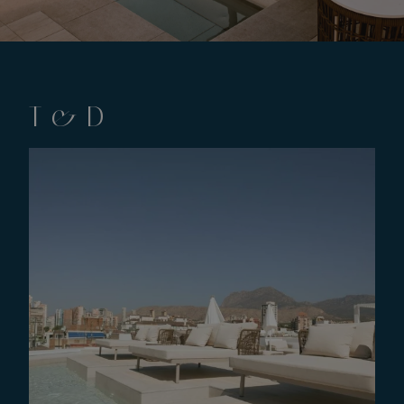
T & D