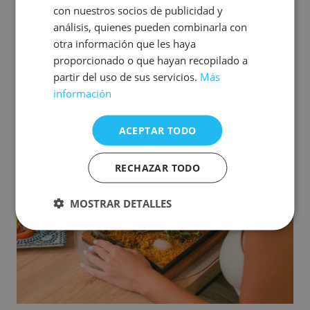
con nuestros socios de publicidad y
Un voyage gastronomique à
análisis, quienes pueden combinarla con
travers les saveurs de l'Espagne.
otra información que les haya
proporcionado o que hayan recopilado a
partir del uso de sus servicios.
Más
Voir restaurant
información
ACEPTAR TODO
RECHAZAR TODO
MOSTRAR DETALLES