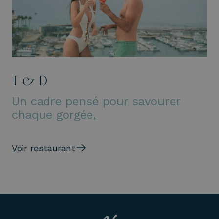
T & D
Un cadre pensé pour savourer
chaque gorgée,
Voir restaurant