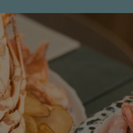
Rubriques d'aide
Paiement des réservations
Accéder à toutes les questions et réponses
Modifier ma réservation
Annuler ma réservation
Autres demandes
Bonjour !
Comment puis-je vous
aider ?