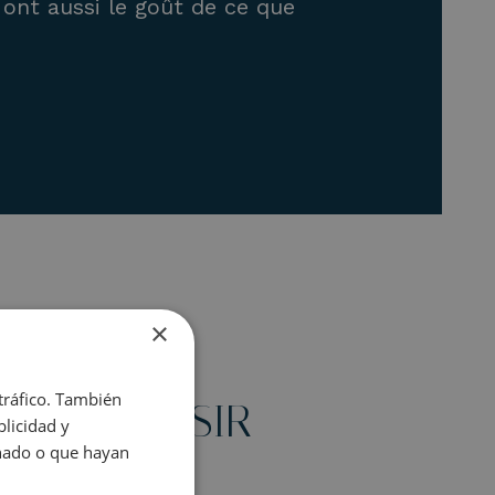
 ont aussi le goût de ce que
×
 tráfico. También
T DE PLAISIR
licidad y
onado o que hayan