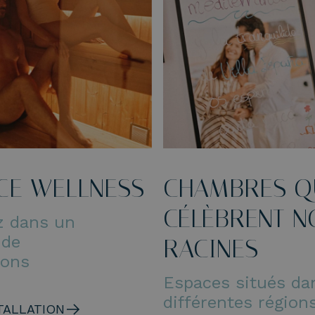
CE WELLNESS
CHAMBRES Q
CÉLÈBRENT N
z dans un
 de
RACINES
ions
Espaces situés da
différentes région
TALLATION