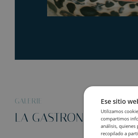
GALERIE
Ese sitio we
Utilizamos cookie
LA GASTRONOMIE EST 
compartimos infor
análisis, quiene
recopilado a parti