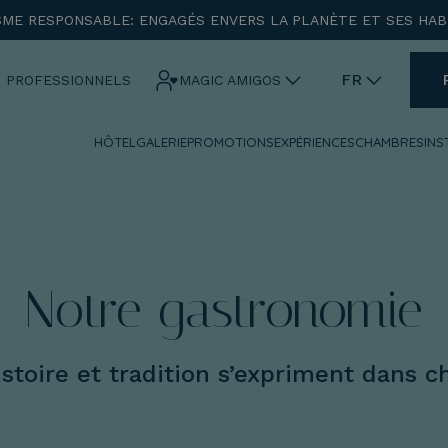
SME RESPONSABLE: ENGAGÉS ENVERS LA PLANÈTE ET SES HAB
ENTRADA
CHECK OUT
FR
 PROFESSIONNELS
MAGIC AMIGOS
HÔTEL
GALERIE
PROMOTIONS
EXPÉRIENCES
CHAMBRES
INS
¡Comprobar disponibilidad!
Notre gastronomie
istoire et tradition s’expriment dans c