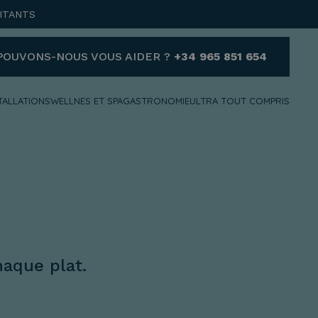
ITANTS
POUVONS-NOUS VOUS AIDER ?
+34 965 851 654
TALLATIONS
WELLNES ET SPA
GASTRONOMIE
ULTRA TOUT COMPRIS
AIDE
VOUS AVEZ BESOIN
D'AIDE ET SOUHAITEZ
NOUS CONTACTER ?
+34 965 851 654
reservas@hotelvillaespana.com
haque plat.
Nous sommes à votre disposition
à tout moment de la journée.