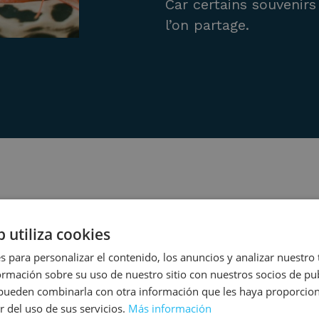
Car certains souvenirs
l’on partage.
b utiliza cookies
s para personalizar el contenido, los anuncios y analizar nuestro
SYNONYME DE CULTURE E
mación sobre su uso de nuestro sitio con nuestros socios de pub
s pueden combinarla con otra información que les haya proporci
r del uso de sus servicios.
Más información