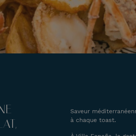
NE
Saveur méditerranéen
à chaque toast.
AT,