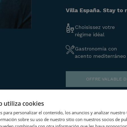
Villa España. Stay to
Choisissez votre
régime idéal
Gastronomía con
acento mediterráneo
OFFRE VALABLE DU
b utiliza cookies
s para personalizar el contenido, los anuncios y analizar nuestro
mación sobre su uso de nuestro sitio con nuestros socios de pub
s pueden combinarla con otra información que les haya proporci