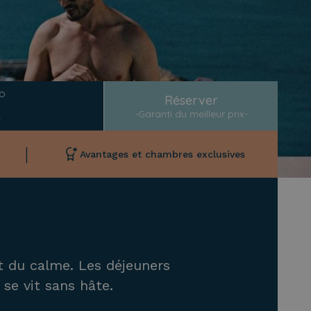
O
Réserver
-Garanti du meilleur prix-
|
Avantages et chambres exclusives
t du calme. Les déjeuners
 se vit sans hâte.