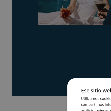
Ese sitio we
Utilizamos cookie
compartimos infor
análisis, quiene