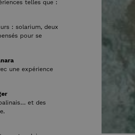
ériences telles que :
urs : solarium, deux
pensés pour se
anara
vec une expérience
ger
balinais… et des
e.