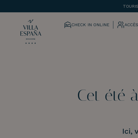
TOURI
CHECK IN ONLINE
ACCÈS
Cet été à
Ici,