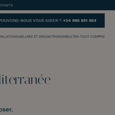
ITANTS
POUVONS-NOUS VOUS AIDER ?
+34 965 851 654
TALLATIONS
WELLNES ET SPA
GASTRONOMIE
ULTRA TOUT COMPRIS
AIDE
VOUS AVEZ BESOIN
D'AIDE ET SOUHAITEZ
NOUS CONTACTER ?
diterranée
+34 965 851 654
reservas@hotelvillaespana.com
Nous sommes à votre disposition
à tout moment de la journée.
oser.