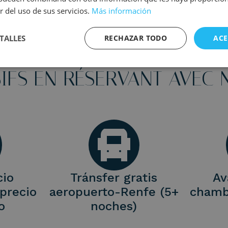
r del uso de sus servicios.
Más información
-VENTAJAS WEB OFICIAL -
TALLES
RECHAZAR TODO
ACE
 REMPLI D’ATTENTIONS E
IFS EN RÉSERVANT AVEC
cio
Tránsfer gratis
Av
 precio
aeropuerto-Renfe (5+
chamb
o
noches)