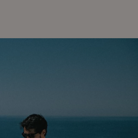
Rubriques d'aide
Paiement des réservations
Accéder à toutes les questions et réponses
Modifier ma réservation
Annuler ma réservation
Autres demandes
Bonjour !
Comment puis-je vous
aider ?