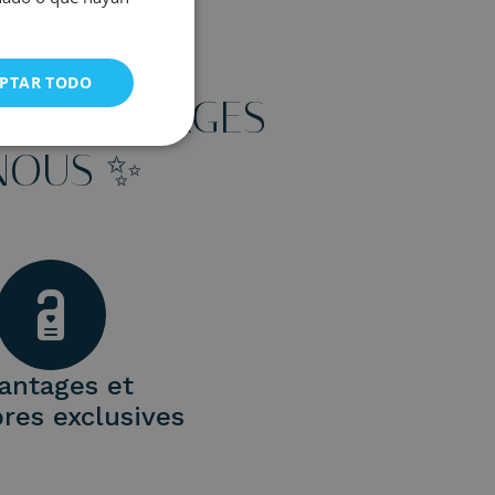
PTAR TODO
T D’AVANTAGES
 NOUS ✨
antages et
res exclusives