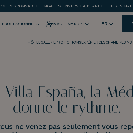
SME RESPONSABLE: ENGAGÉS ENVERS LA PLANÈTE ET SES HAB
ENTRADA
CHECK OUT
FR
 PROFESSIONNELS
MAGIC AMIGOS
HÔTEL
GALERIE
PROMOTIONS
EXPÉRIENCES
CHAMBRES
INS
¡Comprobar disponibilidad!
 Villa España, la Mé
donne le rythme.
 vous ne venez pas seulement vous rep