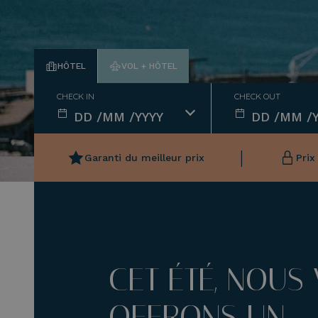
HÔTEL
VOL + HÔTEL
CHECK IN
CHECK OUT
|
Garanti du meilleur prix
Prix
CET ÉTÉ, NOUS
OFFRONS UN