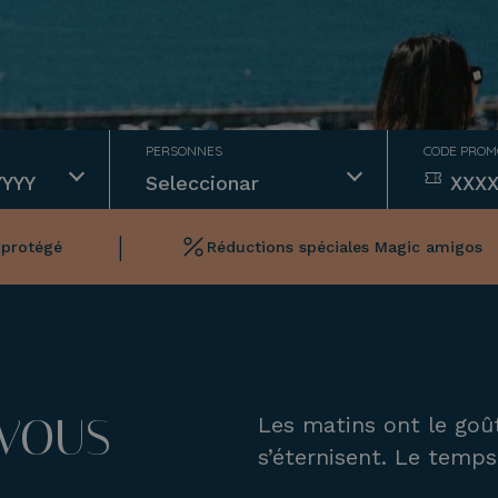
PERSONNES
CODE PROM
|
-
+
 protégé
Réductions spéciales Magic amigos
-
+
 VOUS
Les matins ont le goû
s’éternisent. Le temps