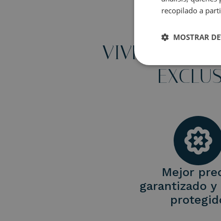
recopilado a parti
MOSTRAR DE
VIVEZ UN ÉTÉ
EXCLUS
Mejor pre
garantizado y
protegid