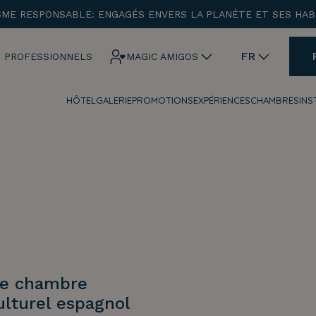
SME RESPONSABLE: ENGAGÉS ENVERS LA PLANÈTE ET SES HAB
ENTRADA
CHECK OUT
FR
 PROFESSIONNELS
MAGIC AMIGOS
HÔTEL
GALERIE
PROMOTIONS
EXPÉRIENCES
CHAMBRES
INS
¡Comprobar disponibilidad!
te chambre
ulturel espagnol