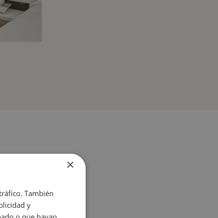
×
 tráfico. También
licidad y
onado o que hayan