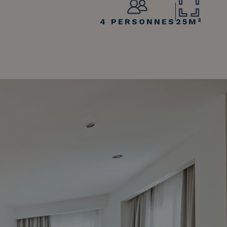
Rubriques d'aide
4 PERSONNES
25M²
Paiement des réservations
Accéder à toutes les questions et réponses
Modifier ma réservation
Annuler ma réservation
Autres demandes
Bonjour !
Comment puis-je vous
aider ?