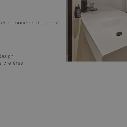
e et colonne de douche à
design
s préférés
e