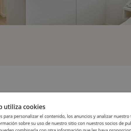
b utiliza cookies
CHERCHEZ-VOUS ?
s para personalizar el contenido, los anuncios y analizar nuestro
mación sobre su uso de nuestro sitio con nuestros socios de pub
s pueden combinarla con otra información que les haya proporci