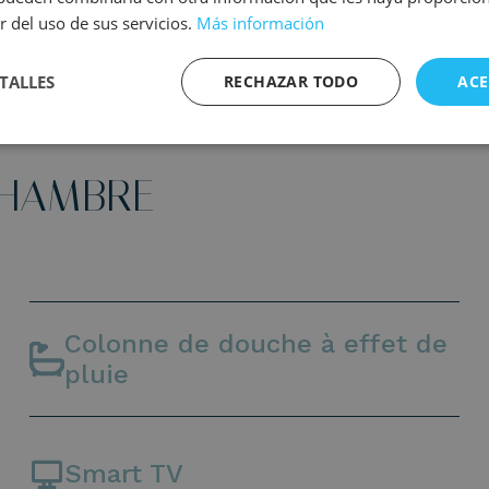
r del uso de sus servicios.
Más información
TALLES
RECHAZAR TODO
ACE
CHAMBRE
Colonne de douche à effet de
pluie
Smart TV