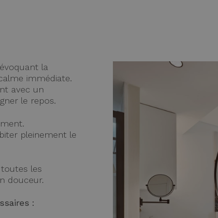
 évoquant la
 calme immédiate.
uent avec un
gner le repos.
lement.
abiter pleinement le
toutes les
en douceur.
saires :