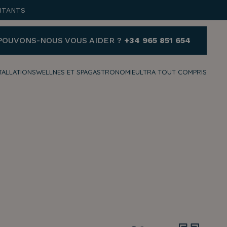
ITANTS
POUVONS-NOUS VOUS AIDER ?
+34 965 851 654
TALLATIONS
WELLNES ET SPA
GASTRONOMIE
ULTRA TOUT COMPRIS
AIDE
VOUS AVEZ BESOIN
D'AIDE ET SOUHAITEZ
NOUS CONTACTER ?
+34 965 851 654
reservas@hotelvillaespana.com
Nous sommes à votre disposition
à tout moment de la journée.