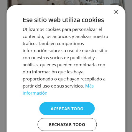
×
Ese sitio web utiliza cookies
Utilizamos cookies para personalizar el
contenido, los anuncios y analizar nuestro
tráfico. También compartimos
información sobre su uso de nuestro sitio
La paleta de blancos y azules marca el ritmo de la
con nuestros socios de publicidad y
estancia, evocando la luz del Mediterráneo y una calma
que se siente desde el primer momento. Los azulejos de
análisis, quienes pueden combinarla con
inspiración tradicional dialogan con un mobiliario actual,
otra información que les haya
elegido con intención para acompañar el descanso.
proporcionado o que hayan recopilado a
partir del uso de sus servicios.
Más
Aquí, tradición y modernidad conviven con naturalidad.
Un lugar cálido, pensado para desconectar, sentirse
información
cómodo y habitar el destino sin prisas.
ACEPTAR TODO
La habitación dispone de dos camas individuales y todas
las comodidades necesarias para una estancia cuidada
como:
RECHAZAR TODO