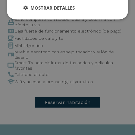
Aire acondicionado y calefacción
MOSTRAR DETALLES
Amenities con deliciosa fragancia
Baño completo con lavabo, ducha y columna con
efecto lluvia
Caja fuerte de funcionamiento electrónico (de pago)
Facilidades de café y té
Mini-frigorífico
Mueble escritorio con espejo tocador y sillón de
diseño
Smart TV para disfrutar de tus series y películas
favoritas
Teléfono directo
Wifi y acceso a prensa digital gratuitos
Reservar habitación