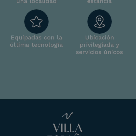
una localidad
estancia
Equipadas con la
Ubicación
última tecnología
privilegiada y
servicios únicos