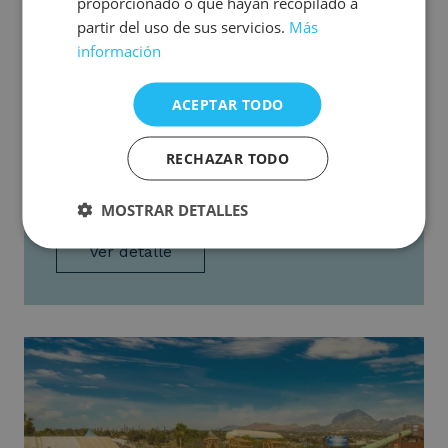
proporcionado o que hayan recopilado a
partir del uso de sus servicios.
Más
información
Bebidas Premium
REFRÉSCATE SIN LÍMITES
ACEPTAR TODO
Vive unas vacaciones pensadas para disfrutarse
sin interrupciones, con
Ultra Todo Incluido
, y
acompaña cada momento con propuestas
RECHAZAR TODO
refrescantes en nuestros bares y en la
comodidad de tu habitación.
MOSTRAR DETALLES
Ver detalle