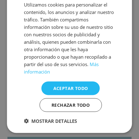
animaux
et préparez-vous à vivre ensemble une
Utilizamos cookies para personalizar el
escapade inoubliable. Si vous voyagez avec plus
contenido, los anuncios y analizar nuestro
d'un animal, n'oubliez pas d'ajouter un forfait
tráfico. También compartimos
supplémentaire pour animaux dans la section
información sobre su uso de nuestro sitio
Forfaits et extras (un pour chaque animal et en
con nuestros socios de publicidad y
fonction des dates de votre séjour).
análisis, quienes pueden combinarla con
otra información que les haya
Nous vous proposons également une autre option :
proporcionado o que hayan recopilado a
vous pouvez héberger votre animal de compagnie
partir del uso de sus servicios.
Más
à l'école-résidence New Caraby moyennant un
información
petit supplément (gratuit pour les séjours de 7
nuits ou plus !). Pour plus d'informations, veuillez
ACEPTAR TODO
les contacter au 965 855 981.
Important : un seul animal de compagnie est
RECHAZAR TODO
autorisé par réservation.
MOSTRAR DETALLES