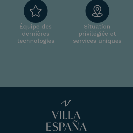
Équipé des
Situation
dernières
privilégiée et
technologies
services uniques