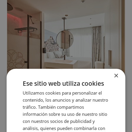
×
Ese sitio web utiliza cookies
Utilizamos cookies para personalizar el
contenido, los anuncios y analizar nuestro
tráfico. También compartimos
Depuis cette chambre, la mer donne le rythme du séjour.
Les vues s’intègrent naturellement dans un
información sobre su uso de nuestro sitio
environnement où le design contemporain dialogue avec
con nuestros socios de publicidad y
l’héritage culturel espagnol.
análisis, quienes pueden combinarla con