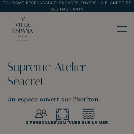
TOURISME RESPONSABLE: ENGAGÉS ENVERS LA PLANÈTE ET
SES HABITANTS
ENTRADA
CHECK OUT
Supreme Atelier
¡Comprobar disponibilidad!
Seacret
Un espace ouvert sur l’horizon.
2 PERSONNES
22M²
VUES SUR LA MER