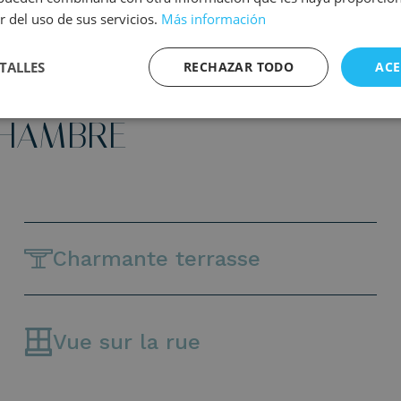
r del uso de sus servicios.
Más información
TALLES
RECHAZAR TODO
ACE
CHAMBRE
Charmante terrasse
Vue sur la rue