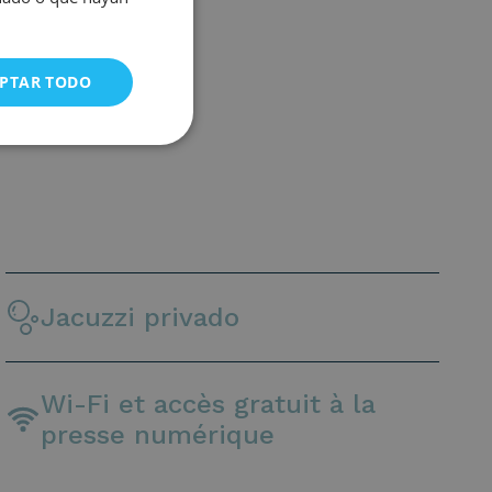
PTAR TODO
Jacuzzi privado
Wi-Fi et accès gratuit à la
presse numérique