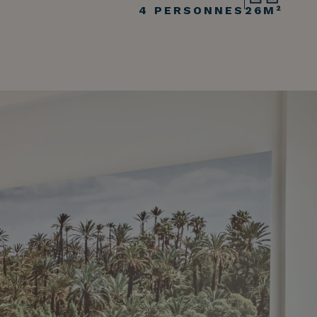
4 PERSONNES
26M²
Rubriques d'aide
Paiement des réservations
Accéder à toutes les questions et réponses
Modifier ma réservation
Annuler ma réservation
Autres demandes
Bonjour !
Comment puis-je vous
aider ?