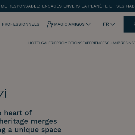
SME RESPONSABLE: ENGAGÉS ENVERS LA PLANÈTE ET SES HAB
ENTRADA
CHECK OUT
FR
 PROFESSIONNELS
MAGIC AMIGOS
HÔTEL
GALERIE
PROMOTIONS
EXPÉRIENCES
CHAMBRES
INS
¡Comprobar disponibilidad!
zi
 heart of
 heritage merges
ng a unique space