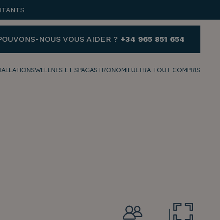
ITANTS
POUVONS-NOUS VOUS AIDER ?
+34 965 851 654
TALLATIONS
WELLNES ET SPA
GASTRONOMIE
ULTRA TOUT COMPRIS
AIDE
VOUS AVEZ BESOIN
D'AIDE ET SOUHAITEZ
NOUS CONTACTER ?
+34 965 851 654
reservas@hotelvillaespana.com
Nous sommes à votre disposition
à tout moment de la journée.