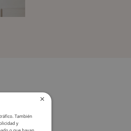
×
 tráfico. También
licidad y
onado o que hayan