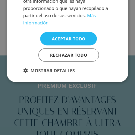
otra información que les haya
Téléphone direct
proporcionado o que hayan recopilado a
Wi-Fi gratuit et accès à la presse numérique
partir del uso de sus servicios.
Más
información
Réserver chambre
ACEPTAR TODO
RECHAZAR TODO
MOSTRAR DETALLES
PREMIUM EXCLUSIF
PROFITEZ D'AVANTAGES
UNIQUES EN RÉSERVANT
CETTE CHAMBRE À ULTRA
TOUT COMPRIS.