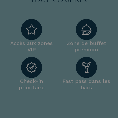
Accès aux zones
Zone de buffet
VIP
premium
Check-in
Fast pass dans les
prioritaire
bars