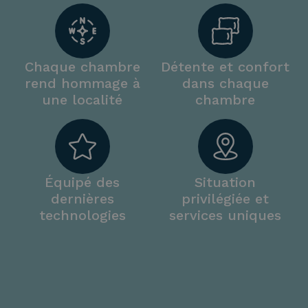
Chaque chambre
Détente et confort
rend hommage à
dans chaque
une localité
chambre
Équipé des
Situation
dernières
privilégiée et
technologies
services uniques