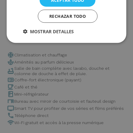
ACEPTAR TODO
Un lieu conçu pour s’y attarder.
Pour habiter le moment et garder un souvenir qui
demeure.
RECHAZAR TODO
MOSTRAR DETALLES
Dispose de tous les équipements nécessaires :
Climatisation et chauffage
Aménités au parfum délicieux
Salle de bain complète avec lavabo, douche et
colonne de douche à effet de pluie.
Coffre-fort électronique (payant)
Café et thé
Mini-réfrigérateur
Bureau avec miroir de courtoisie et fauteuil design
Smart TV pour profiter de vos séries et films préférés
Téléphone direct
Wi-Fi gratuit et accès à la presse numérique