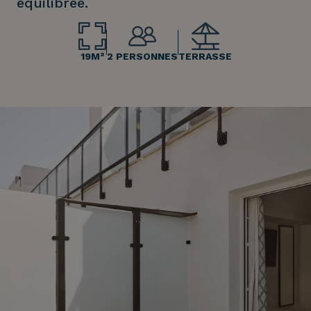
équilibrée.
19M²
2 PERSONNES
TERRASSE