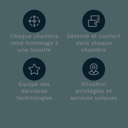
Chaque chambre
Détente et confort
rend hommage à
dans chaque
une localité
chambre
Équipé des
Situation
dernières
privilégiée et
technologies
services uniques