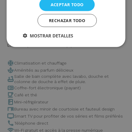
ACEPTAR TODO
une sérénité perceptible dès l’arrivée. Un lieu où
modernité et style classique cohabitent avec naturel.
RECHAZAR TODO
Un séjour pensé pour être là,
pour se reposer,
et pour garder un souvenir qui demeure.
MOSTRAR DETALLES
L'hôtel dispose de tous les équipements nécessaires :
Climatisation et chauffage
Aménités au parfum délicieux
Salle de bain complète avec lavabo, douche et
colonne de douche à effet de pluie.
Coffre-fort électronique (payant)
Café et thé
Mini-réfrigérateur
Bureau avec miroir de courtoisie et fauteuil design
Smart TV pour profiter de vos séries et films préférés
Téléphone direct
Wi-Fi gratuit et accès à la presse numérique