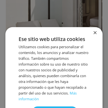
×
Ese sitio web utiliza cookies
Utilizamos cookies para personalizar el
contenido, los anuncios y analizar nuestro
Un espace pensé pour faire une pause.
Depuis sa terrasse privée, cette chambre invite à ralentir :
tráfico. También compartimos
un café, un livre ou simplement observer l’environnement
información sobre su uso de nuestro sitio
en toute tranquillité.
con nuestros socios de publicidad y
análisis, quienes pueden combinarla con
La chambre dispose d’une vaste terrasse privée avec vue
sur la rue Costera del Mar, le Marché ou la zone Splash.
otra información que les haya
L’attribution se fait de manière aléatoire ; vous pouvez
proporcionado o que hayan recopilado a
sélectionner votre chambre selon vos préférences grâce
partir del uso de sus servicios.
Más
à notre jumeau numérique (plan 3D) disponible sur le site
web.
información
Chaque détail a été choisi avec soin pour offrir confort et