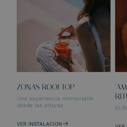
ZONAS ROOFTOP
'A
RI
Una experiencia memorable
desde las alturas
El R
VER INSTALACION
VER