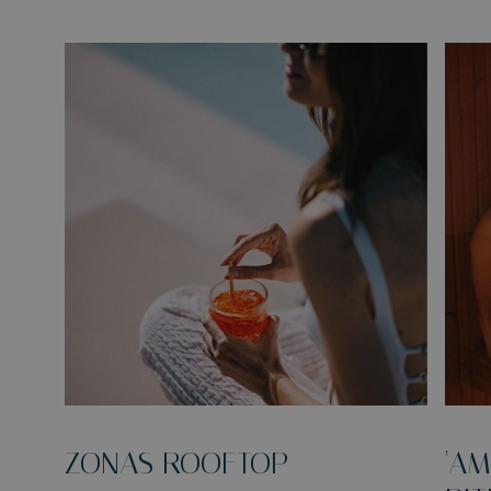
ZONAS ROOFTOP
'A