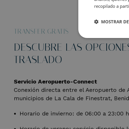
recopilado a parti
MOSTRAR DE
TRANSFER GRATIS
DESCUBRE LAS OPCIONE
TRASLADO
Servicio Aeropuerto-Connect
Conexión directa entre el Aeropuerto de A
municipios de La Cala de Finestrat, Benid
Horario de invierno: de 06:00 a 23:00 h
Horario de verano: servicio disponible 