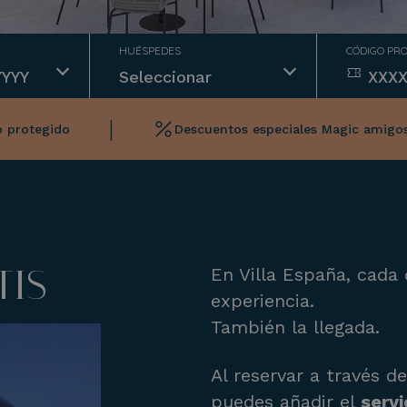
HUÉSPEDES
CÓDIGO PR
|
-
+
o protegido
Descuentos especiales Magic amigo
-
+
TIS
En Villa España, cada 
experiencia.
También la llegada.
Al reservar a través d
puedes añadir el
servi