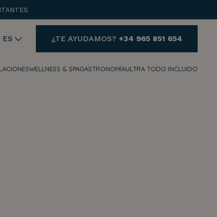
ITANTES
ES
¿TE AYUDAMOS?
+34 965 851 654
ALACIONES
WELLNESS & SPA
GASTRONOMÍA
ULTRA TODO INCLUIDO
AYUDA
¿NECESITAS AYUDA Y
QUIERES CONTACTAR
CON NOSOTROS?
+34 965 851 654
reservas@hotelvillaespana.com
Estamos disponibles para ti a
cualquier hora del día.