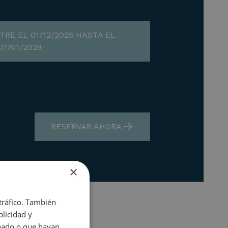
TRE EL 01/12/2025 HASTA EL
01/01/2028
RESERVAR AHORA
×
 tráfico. También
licidad y
onado o que hayan