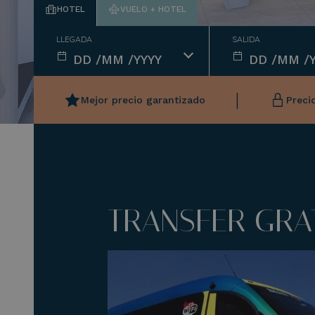
HOTEL
VUELO + HOTEL
LLEGADA
SALIDA
|
Mejor precio garantizado
Preci
TRANSFER GRA