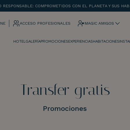
O RESPONSABLE: COMPROMETIDOS CON EL PLANETA Y SUS HAB
ENTRADA
SALIDA
INE
ACCESO PROFESIONALES
MAGIC AMIGOS
HOTEL
GALERÍA
PROMOCIONES
EXPERIENCIAS
HABITACIONES
INST
¡Comprobar disponibilidad!
Transfer gratis
Promociones