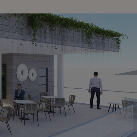
Temas de ayuda
Pago de reservas
Acceder a todas las preguntas y respuestas
Modificar mi reserva
Cancelar mi reserva
Otras consultas
¡Hola!
¿En que te puedo
ayudar?