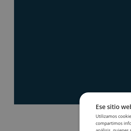
Ese sitio we
Utilizamos cookie
compartimos infor
análisis, quiene