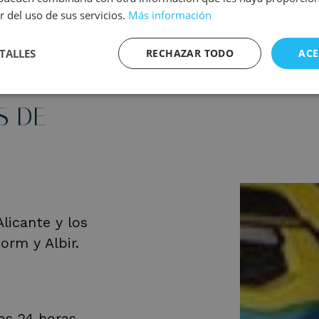
r del uso de sus servicios.
Más información
TALLES
RECHAZAR TODO
ACE
S DE
licante y los
orm y Albir.
las 24 horas