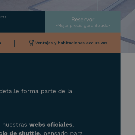
OMO
Reservar
-Mejor precio garantizado-
|
s
Ventajas y habitaciones exclusivas
detalle forma parte de la
e nuestras
webs oficiales
,
cio de shuttle
, pensado para