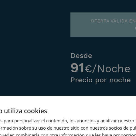
OFERTA VÁLIDA EN
Desde
91
€/Noche
Precio por noche
b utiliza cookies
s para personalizar el contenido, los anuncios y analizar nuestro
mación sobre su uso de nuestro sitio con nuestros socios de pub
s pueden combinarla con otra información que les haya proporci