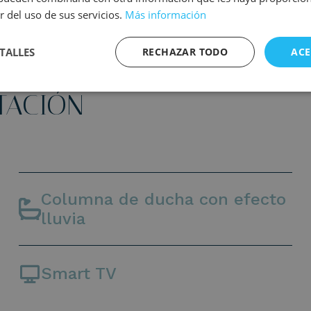
r del uso de sus servicios.
Más información
TALLES
RECHAZAR TODO
ACE
ITACIÓN
Columna de ducha con efecto
lluvia
Smart TV