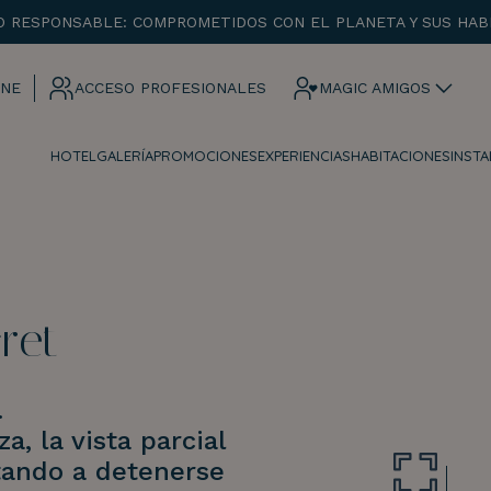
O RESPONSABLE: COMPROMETIDOS CON EL PLANETA Y SUS HAB
ENTRADA
SALIDA
INE
ACCESO PROFESIONALES
MAGIC AMIGOS
HOTEL
GALERÍA
PROMOCIONES
EXPERIENCIAS
HABITACIONES
INST
¡Comprobar disponibilidad!
ret
.
a, la vista parcial
tando a detenerse