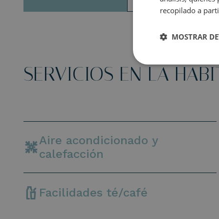
recopilado a parti
MOSTRAR DE
SERVICIOS EN LA HAB
Aire acondicionado y
calefacción
Facilidades té/café