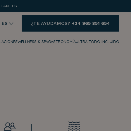
ITANTES
ES
¿TE AYUDAMOS?
+34 965 851 654
ALACIONES
WELLNESS & SPA
GASTRONOMÍA
ULTRA TODO INCLUIDO
AYUDA
¿NECESITAS AYUDA Y
QUIERES CONTACTAR
CON NOSOTROS?
+34 965 851 654
reservas@hotelvillaespana.com
Estamos disponibles para ti a
cualquier hora del día.