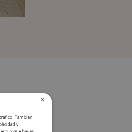
×
 tráfico. También
licidad y
onado o que hayan