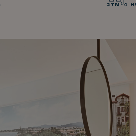
.
27M²
4 