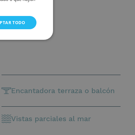
PTAR TODO
Encantadora terraza o balcón
Vistas parciales al mar