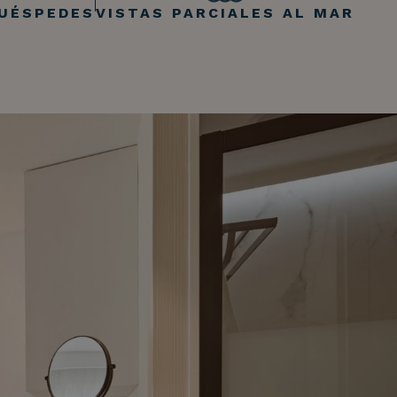
HUÉSPEDES
VISTAS PARCIALES AL MAR
Temas de ayuda
Pago de reservas
Acceder a todas las preguntas y respuestas
Modificar mi reserva
Cancelar mi reserva
Otras consultas
¡Hola!
¿En que te puedo
ayudar?