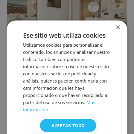
×
Ese sitio web utiliza cookies
Utilizamos cookies para personalizar el
contenido, los anuncios y analizar nuestro
tráfico. También compartimos
información sobre su uso de nuestro sitio
La terraza privada, con vistas a la zona splash infantil
con nuestros socios de publicidad y
Tarifa, amplía la experiencia y ofrece un lugar para hacer
análisis, quienes pueden combinarla con
una pausa: disfrutar de un café, leer o simplemente
otra información que les haya
observar el entorno desde la tranquilidad.
proporcionado o que hayan recopilado a
Cada detalle ha sido elegido con atención para
partir del uso de sus servicios.
Más
acompañar el descanso y crear una atmósfera equilibrada
información
y acogedora. Un espacio donde modernidad y tradición
conviven con armonía.
ACEPTAR TODO
Una estancia pensada para estar,
para disfrutar del momento,