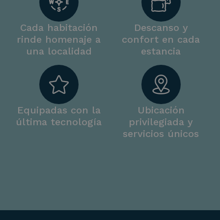
Cada habitación
Descanso y
rinde homenaje a
confort en cada
una localidad
estancia
Equipadas con la
Ubicación
última tecnología
privilegiada y
servicios únicos