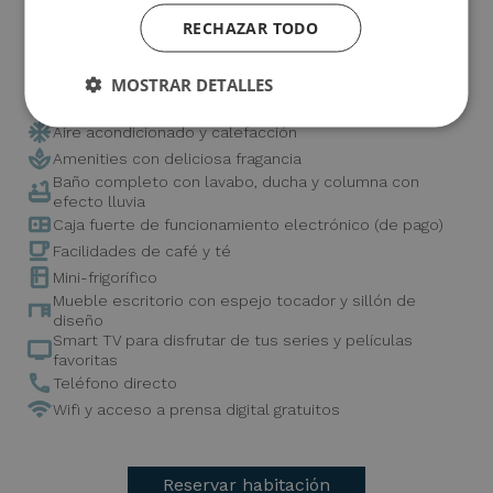
y para llevarte un recuerdo que permanece.
RECHAZAR TODO
Cuenta con todas las comodidades como:
MOSTRAR DETALLES
Aire acondicionado y calefacción
Amenities con deliciosa fragancia
Baño completo con lavabo, ducha y columna con
efecto lluvia
Caja fuerte de funcionamiento electrónico (de pago)
Facilidades de café y té
Mini-frigorífico
Mueble escritorio con espejo tocador y sillón de
diseño
Smart TV para disfrutar de tus series y películas
favoritas
Teléfono directo
Wifi y acceso a prensa digital gratuitos
Reservar habitación