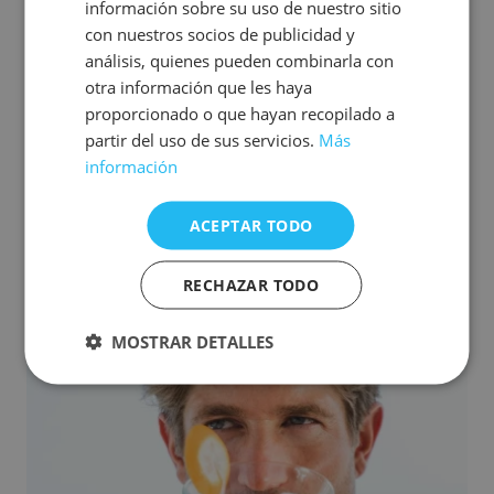
información sobre su uso de nuestro sitio
con nuestros socios de publicidad y
análisis, quienes pueden combinarla con
otra información que les haya
GALERÍA
proporcionado o que hayan recopilado a
partir del uso de sus servicios.
Más
DESCUBRE CADA RINCÓN DE
información
NUESTRO LOBBY BAR
ACEPTAR TODO
RECHAZAR TODO
MOSTRAR DETALLES